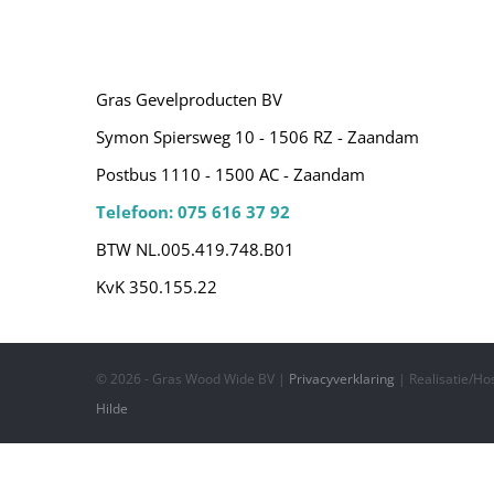
Gras Gevelproducten BV
Symon Spiersweg 10 - 1506 RZ - Zaandam
Postbus 1110 - 1500 AC - Zaandam
Telefoon: 075 616 37 92
BTW NL.005.419.748.B01
KvK 350.155.22
©
2026 - Gras Wood Wide BV |
Privacyverklaring
| Realisatie/Ho
Hilde