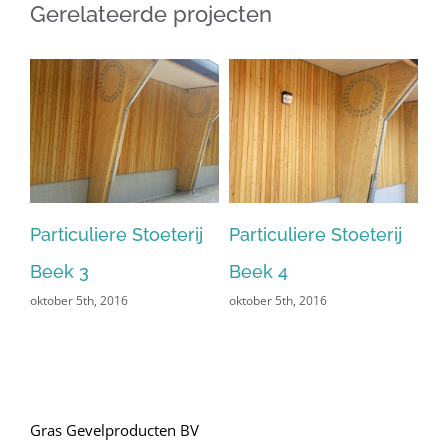
Gerelateerde projecten
j
Particuliere Stoeterij
Particuliere Stoeterij
Pa
Beek 3
Beek 4
Be
oktober 5th, 2016
oktober 5th, 2016
okt
Gras Gevelproducten BV