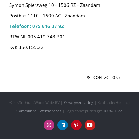
Symon Spiersweg 10 - 1506 RZ - Zaandam
Postbus 1110 - 1500 AC - Zaandam
Telefoon: 075 616 37 92
BTW NL.005.419.748.B01
KvK 350.155.22
CONTACT ONS
©
2026 - Gras Wood Wide BV |
Privacyverklaring
| Realisatie/Hosting:
Communitell Webservices
| Logo concept/design:
100% Hilde
Instagram
LinkedIn
Pinterest
YouTube