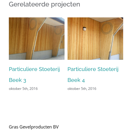
Gerelateerde projecten
j
Particuliere Stoeterij
Particuliere Stoeterij
Pa
Beek 3
Beek 4
Be
oktober 5th, 2016
oktober 5th, 2016
okt
Gras Gevelproducten BV