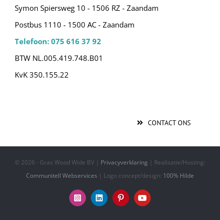
Symon Spiersweg 10 - 1506 RZ - Zaandam
Postbus 1110 - 1500 AC - Zaandam
Telefoon: 075 616 37 92
BTW NL.005.419.748.B01
KvK 350.155.22
CONTACT ONS
©
2026 - Gras Wood Wide BV |
Privacyverklaring
| Realisatie/Hosting:
Communitell Webservices
| Logo concept/design:
100% Hilde
Instagram
LinkedIn
Pinterest
YouTube